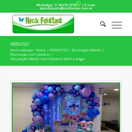
WhatsApp:
11 96278-2078
| E-mail:
atendimento@nickfestas.com.br
PRODUTOS
Você está aqui:
Home
/
PRODUTOS
/
Decoração Infantil
/
Decoração com Cilindros
/
Decoração Infantil Com Cilindros Stitch e Angel