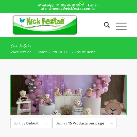
WhatsApp:
11 96278-2078
| E-mail:
atendimento@nickfestas.com.br
Chá de Bebê
Você está aqui:
Home
/
PRODUTOS
/
Chá de Bebê
Sort by
Default
Display
15 Products per page