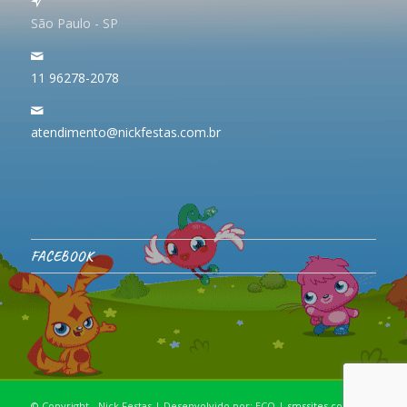
São Paulo - SP
11 96278-2078
atendimento@nickfestas.com.br
FACEBOOK
© Copyright - Nick Festas | Desenvolvido por: ECO |
smssites.com.br