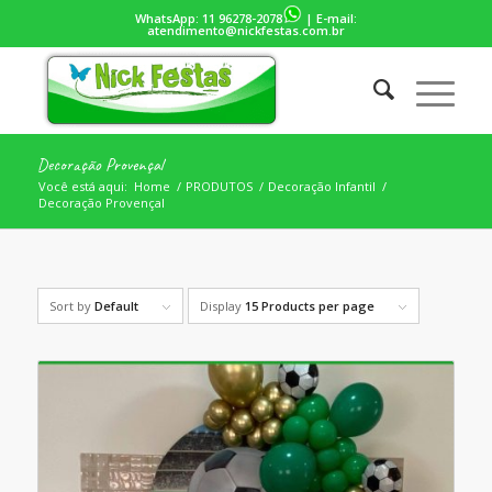
WhatsApp:
11 96278-2078
| E-mail:
atendimento@nickfestas.com.br
Decoração Provençal
Você está aqui:
Home
/
PRODUTOS
/
Decoração Infantil
/
Decoração Provençal
Sort by
Default
Display
15 Products per page