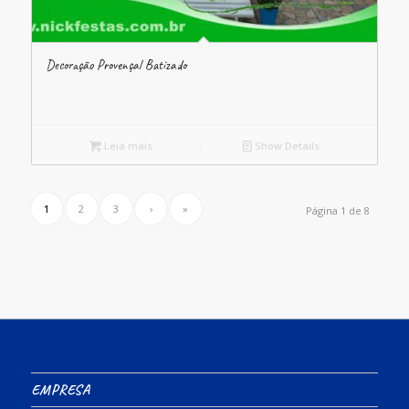
Decoração Provençal Batizado
Leia mais
Show Details
1
2
3
›
»
Página 1 de 8
EMPRESA