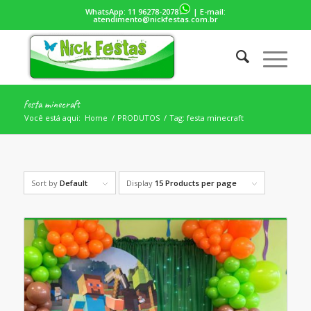
WhatsApp:
11 96278-2078
| E-mail:
atendimento@nickfestas.com.br
festa minecraft
Você está aqui:
Home
/
PRODUTOS
/
Tag: festa minecraft
Sort by
Default
Display
15 Products per page