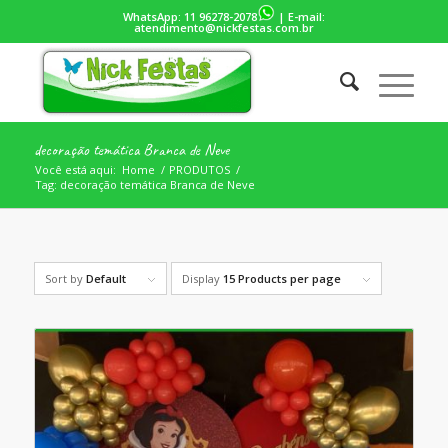
WhatsApp:
11 96278-2078
| E-mail:
atendimento@nickfestas.com.br
decoração temática Branca de Neve
Você está aqui:
Home
/
PRODUTOS
/
Tag: decoração temática Branca de Neve
Sort by
Default
Display
15 Products per page