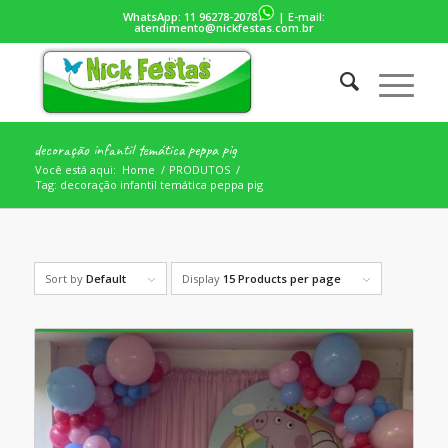
WhatsApp:
11 96278-2078
| E-mail:
atendimento@nickfestas.com.br
decoração infantil temática peppa pig
Você está aqui:
Home
/
PRODUTOS
/
Tag: decoração infantil temática peppa pig
Sort by
Default
Display
15 Products per page