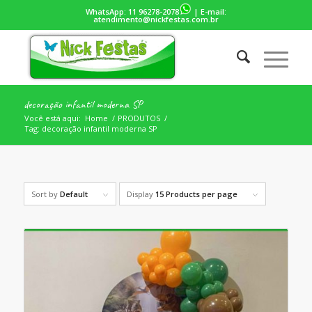
WhatsApp:
11 96278-2078
| E-mail:
atendimento@nickfestas.com.br
decoração infantil moderna SP
Você está aqui:
Home
/
PRODUTOS
/
Tag: decoração infantil moderna SP
Sort by
Default
Display
15 Products per page