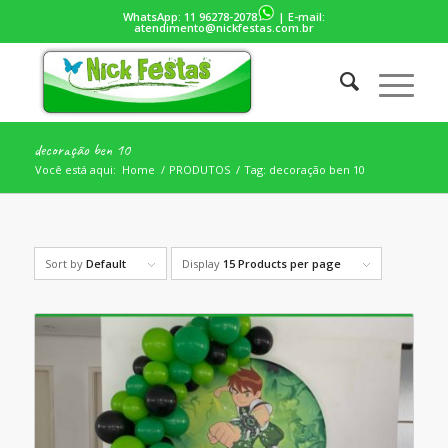
WhatsApp:
11 96278-2078
| E-mail:
atendimento@nickfestas.com.br
decoração ben 10
Você está aqui:
Home
/
PRODUTOS
/
Tag: decoração ben 10
Sort by
Default
Display
15 Products per page