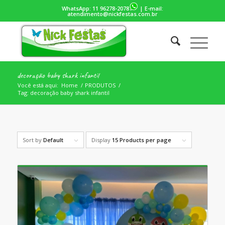
WhatsApp:
11 96278-2078
| E-mail:
atendimento@nickfestas.com.br
decoração baby shark infantil
Você está aqui:
Home
/
PRODUTOS
/
Tag: decoração baby shark infantil
Sort by
Default
Display
15 Products per page