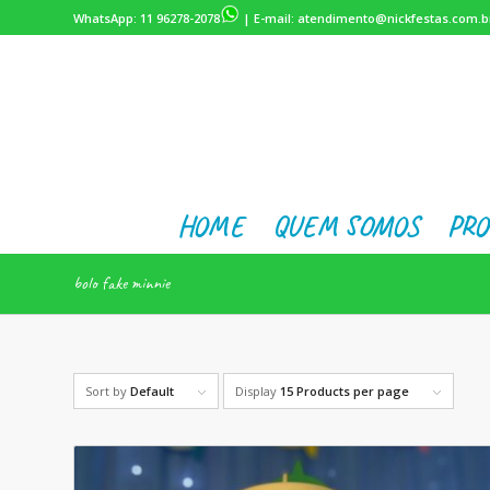
WhatsApp:
11 96278-2078
| E-mail:
atendimento@nickfestas.com.b
HOME
QUEM SOMOS
PRO
bolo fake minnie
Sort by
Default
Display
15 Products per page