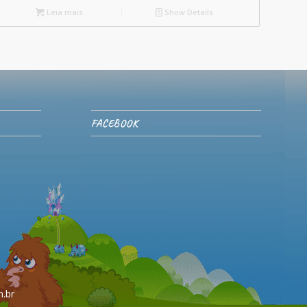
Leia mais
Show Details
FACEBOOK
.br