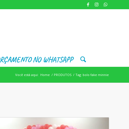
RÇAMENTO NO WHATSAPP
Você está aqui:
Home
/
PRODUTOS
/
Tag: bolo fake minnie