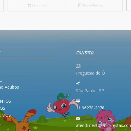
Leia mais
Show Details
CONTATO
Freguesia do Ó
O
o Adultos
São Paulo - SP
NTOS
11 96278-2078
OS
OMOS
atendimento@nickfestas.com