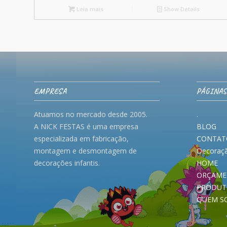
Leia mais
Show Details
EMPRESA
PÁGINAS
Atuamos no mercado desde 2005.
.
A NICK FESTAS é uma empresa
BLOG
especializada em fabricação,
CONTAT
montagem e desmontagem de
Decoraçã
decorações infantis.
HOME
ORÇAME
PRODUT
QUEM S