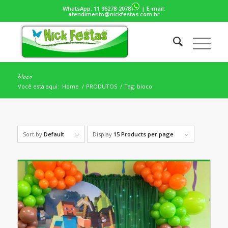
WhatsApp:
11 96278-2078
| E-mail:
atendimento@nickfestas.com.br
bloco
Você está aqui:
Home
/
PRODUTOS
/
Tag: bloco
Sort by
Default
Display
15 Products per page