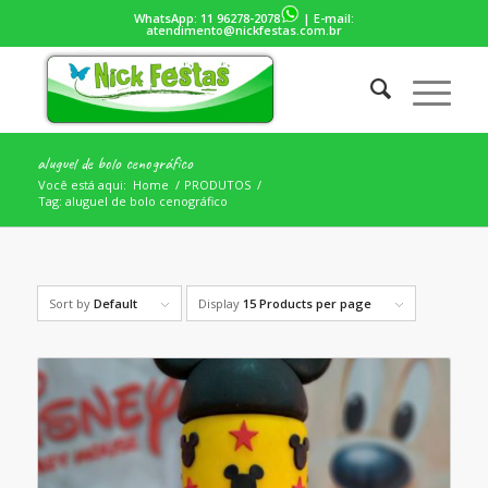
WhatsApp:
11 96278-2078
| E-mail:
atendimento@nickfestas.com.br
aluguel de bolo cenográfico
Você está aqui:
Home
/
PRODUTOS
/
Tag: aluguel de bolo cenográfico
Sort by
Default
Display
15 Products per page