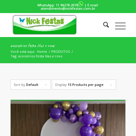
WhatsApp:
11 96278-2078
| E-mail:
atendimento@nickfestas.com.br
acessórios festa lilas e roxo
Você está aqui:
Home
/
PRODUTOS
/
Tag: acessórios festa lilas e roxo
Sort by
Default
Display
15 Products per page